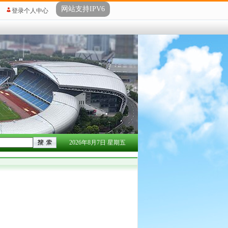
网站支持IPV6
登录个人中心
2026年8月7日 星期五