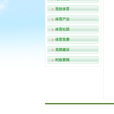
竞技体育
体育产业
体育社团
体育竞赛
党群建设
时政要闻