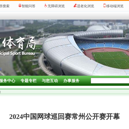
群搜索
智能问答
无障碍浏览
适老化浏览
移动端浏览
服务中心
专题专栏
与您互动
办事服务
容
2024中国网球巡回赛常州公开赛开幕