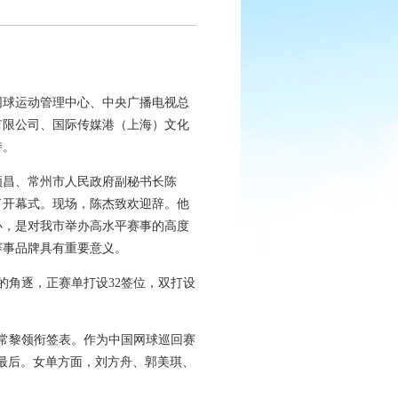
网球运动管理中心、中央广播电视总
有限公司、国际传媒港（上海）文化
持。
领昌、常州市人民政府副秘书长陈
了开幕式。
现场，陈杰致欢迎辞。他
办，是对我市举办高水平赛事的高度
赛事品牌具有重要意义。
的角逐，正赛单打设32签位，双打设
张常黎领衔签表。作为中国网球巡回赛
了最后。女单方面，刘方舟、郭美琪、