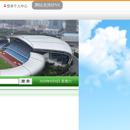
网站支持IPV6
登录个人中心
2026年8月8日 星期六