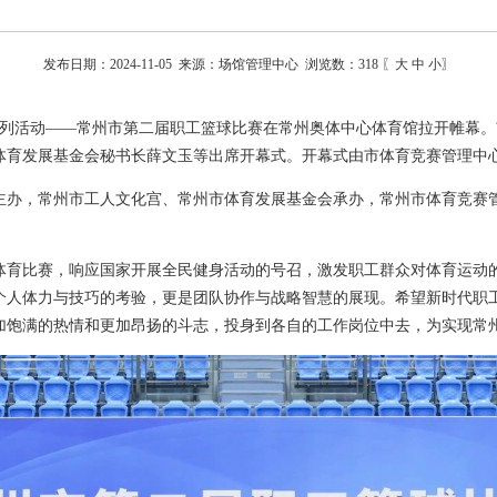
发布日期：2024-11-05 来源：场馆管理中心 浏览数：
318
〖
大
中
小
〗
市系列活动——常州市第二届职工篮球比赛在常州奥体中心体育馆拉开帷幕
体育发展基金会秘书长薛文玉等出席开幕式。开幕式由市体育竞赛管理中
主办，常州市工人文化宫、常州市体育发展基金会承办，常州市体育竞赛
体育比赛，响应国家开展全民健身活动的号召，激发职工群众对体育运动
个人体力与技巧的考验，更是团队协作与战略智慧的展现。希望新时代职
加饱满的热情和更加昂扬的斗志，投身到各自的工作岗位中去，为实现常