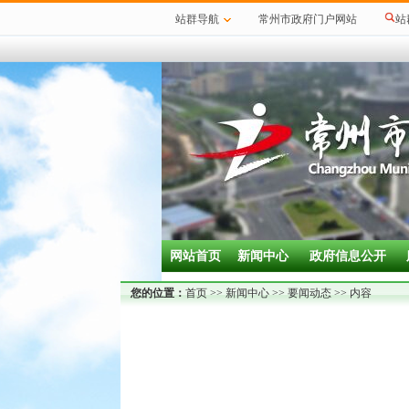
站群导航
常州市政府门户网站
站
网站首页
新闻中心
政府信息公开
您的位置：
首页
>>
新闻中心
>>
要闻动态
>> 内容