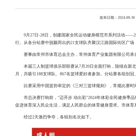
发布日期：2024-09-
9月27日-28日，创建国家全民运动健身模范市系列活动—
行。从各分站赛中脱颖而出的21支球队齐聚汉江路国际街区广场
赛事由常州市体育总会主办，常州体育产业集团有限公司承
本届三人制篮球俱乐部联赛从7月20日全面打响，陆续在新
月，共吸引188支球队、867名篮球爱好者参加。分站赛各组别
比赛采用中国篮协审定的《三对三篮球规则》，常规比赛时间
市总决赛打响前，“迈开步 动出彩”2024年体彩全民健身
促进体育深入民众生活，满足人民群众的体育健身需求。市体育
经过2天激烈争夺，各组别名次如下。