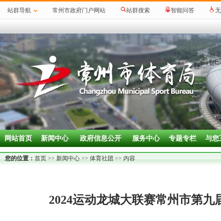
站群导航
常州市政府门户网站
站群搜索
智能问答
无
网站首页
新闻中心
政府信息公开
服务中心
专题专栏
与您
您的位置：
首页
>>
新闻中心
>>
体育社团
>> 内容
2024运动龙城大联赛常州市第