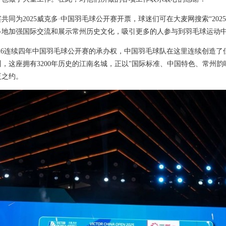
同为2025威克多·中国羽毛球公开赛开票，球迷们可在大麦网搜索“202
多地加强国际交流和展示常州历史文化，吸引更多的人参与到羽毛球运动
3-2026连续四年中国羽毛球公开赛的承办权，中国羽毛球队在这里连续创
，这座拥有3200年历史的江南名城，正以"国际标准、中国特色、常州韵
夏之约。