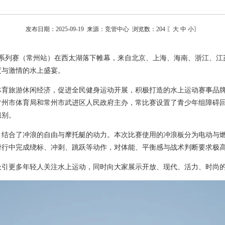
发布日期：2025-09-19 来源：竞管中心 浏览数：
204
〖
大
中
小
〗
动力板系列赛（常州站）在西太湖落下帷幕，来自北京、上海、海南、浙江、江
度与激情的水上盛宴。
体育旅游休闲经济，促进全民健身运动开展，积极打造的水上运动赛事品
常州市体育局和常州市武进区人民政府主办，常比赛设置了青少年组障碍
组别。
，结合了冲浪的自由与摩托艇的动力。本次比赛使用的冲浪板分为电动与
滑行中完成绕标、冲刺、跳跃等动作，对体能、平衡感与战术判断要求极
吸引更多年轻人关注水上运动，同时向大家展示开放、现代、活力、时尚