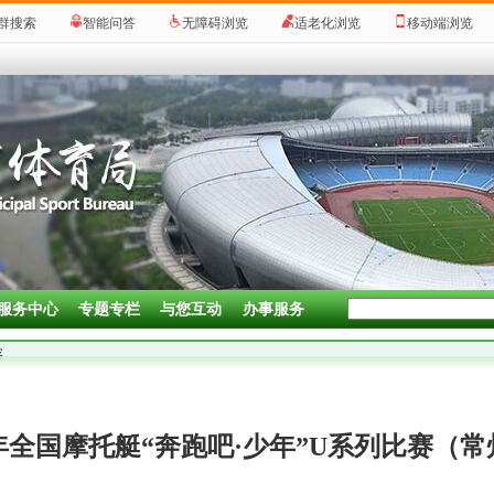
群搜索
智能问答
无障碍浏览
适老化浏览
移动端浏览
服务中心
专题专栏
与您互动
办事服务
容
5年全国摩托艇“奔跑吧·少年”U系列比赛（