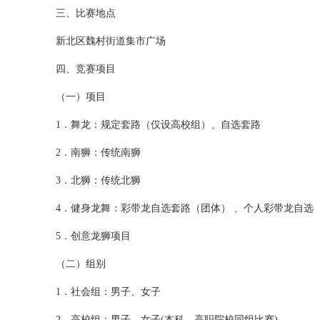
三、比赛地点
新北区魏村街道集市广场
四、竞赛项目
（一）项目
1．舞龙：规定套路（仅设高校组）、自选套路
2．南狮：传统南狮
3．北狮：传统北狮
4．健身龙舞：彩带龙自选套路（团体） 、个人彩带龙自选
5．创意龙狮项目
（二）组别
1．社会组：男子、女子
2．高校组：男子、女子(本科、高职院校同组比赛)