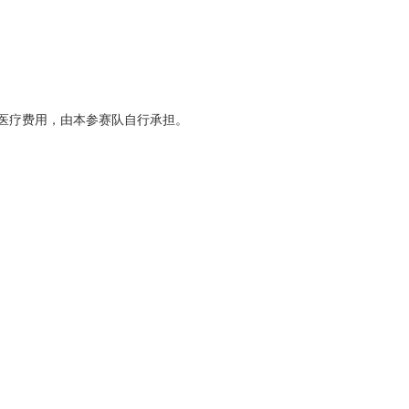
切医疗费用，由本参赛队自行承担。