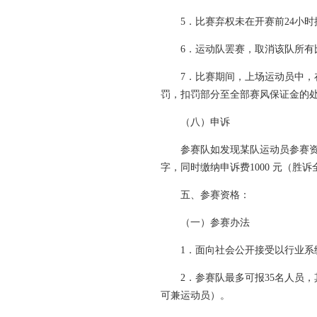
5．比赛弃权未在开赛前24小时提
6．运动队罢赛，取消该队所有
7．比赛期间，上场运动员中
罚，扣罚部分至全部赛风保证金的
（八）申诉
参赛队如发现某队运动员参赛
字，同时缴纳申诉费1000 元（胜
五、参赛资格：
（一）参赛办法
1．面向社会公开接受以行业系
2．参赛队最多可报35名人员
可兼运动员）。