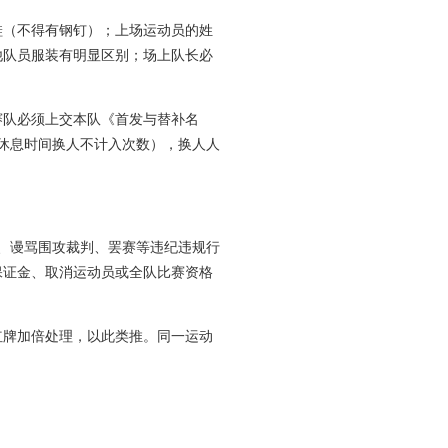
鞋（不得有钢钉）；上场运动员的姓
他队员服装有明显区别；场上队长必
赛队必须上交本队《首发与替补名
休息时间换人不计入次数），换人人
、谩骂围攻裁判、罢赛等违纪违规行
保证金、取消运动员或全队比赛资格
红牌加倍处理，以此类推。同一运动