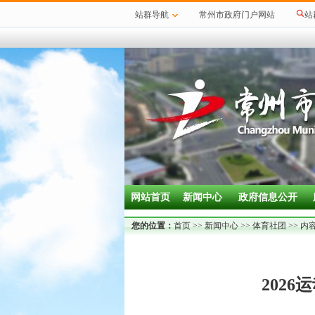
站群导航
常州市政府门户网站
站
网站首页
新闻中心
政府信息公开
您的位置：
首页
>>
新闻中心
>>
体育社团
>> 内
202