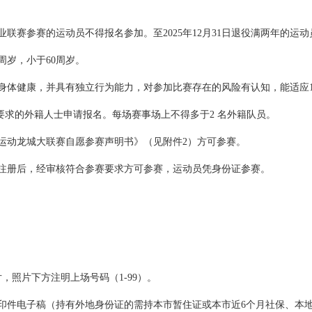
业联赛参赛的运动员不得报名参加。至2025年12月31日退役满两年的运
周岁，小于60周岁。
身体健康，并具有独立行为能力，对参加比赛存在的风险有认知，能适应1
合要求的外籍人士申请报名。每场赛事场上不得多于2 名外籍队员。
26运动龙城大联赛自愿参赛声明书》（见附件2）方可参赛。
协注册后，经审核符合参赛要求方可参赛，运动员凭身份证参赛。
，照片下方注明上场号码（1-99）。
印件电子稿（持有外地身份证的需持本市暂住证或本市近6个月社保、本