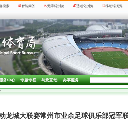
群搜索
智能问答
无障碍浏览
适老化浏览
移动端浏览
服务中心
专题专栏
与您互动
办事服务
容
6运动龙城大联赛常州市业余足球俱乐部冠军