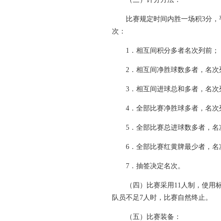
比赛规定时间内胜一场积3分，
次：
1．相互间积分多者名次列前；
2．相互间净胜球数多者，名次
3．相互间进球总和多者，名次
4．全部比赛净胜球多者，名次
5．全部比赛总进球数多者，名
6．全部比赛红黄牌最少者，名
7．抽签决定名次。
（四）比赛采用11人制，使用
队员不足7人时，比赛自然终止。
（五）比赛装备：