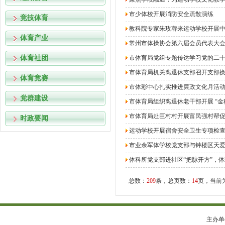
市少体校开展消防安全疏散演练
竞技体育
教科院专家朱玫蓉来运动学校开展
体育产业
常州市体操协会第六届会员代表大
体育社团
市体育局党组专题传达学习党的二
市体育局机关离退休支部召开支部
体育竞赛
市体彩中心扎实推进廉政文化月活动
党群建设
市体育局组织离退休老干部开展 “金
市体育局赴巨村村开展富民强村帮
时政要闻
运动学校开展宿舍安全卫生专项检
市业余军体学校党支部与钟楼区天
体科所党支部进社区“把脉开方”，
总数：
209
条，总页数：
14
页，当前
主办单