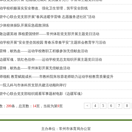
动学校积极落实安全整改、强化卫生管理，筑牢安全防线
管中心联合党支部开展“春风送暖学雷锋 志愿服务进社区”活动
少体校体操队开展应急疏散演练
敬边疆英雄 厚植爱国情怀——常州体彩党支部开展主题党日活动
动学校开展“安全堡垒筑校园 青春乐章奏平安”主题班会教育学习活动
雷锋，献热血——运动学校教职工积极参加无偿献血活动
边疆军魂，筑红色信仰——运动学校党总支组织开展主题党日活动
雷锋，献热血——常州体彩开展无偿献血活动
师领航 教育赋能成长——市教科院朱玫蓉老师助力运动学校教育质量提升
一院儿科与市体科所支部共建活动顺利举行
管中心联合党支部组织观看军事题材电影《边疆军魂》
<
4
5
6
7
8
数：
209
条，总页数：
14
页，当前为第
9
页
主办单位：常州市体育局办公室