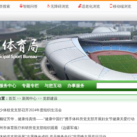
群搜索
智能问答
无障碍浏览
适老化浏览
移动端浏览
服务中心
专题专栏
与您互动
办事服务
位置：
首页
>>
新闻中心
>> 党群建设
少体校党支部召开2024年度组织生活会
帼绽芳华，健康传真情——“健康中国行”携手体科所党支部开展妇女节健康关爱行动
州市体育医疗科研所党支部组织观看 《边疆军魂》
体校党支部开展“志愿微光成炬 党员服务先行”学雷锋主题党日活动